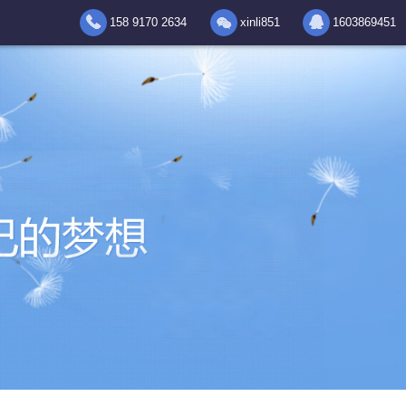
158 9170 2634
xinli851
1603869451