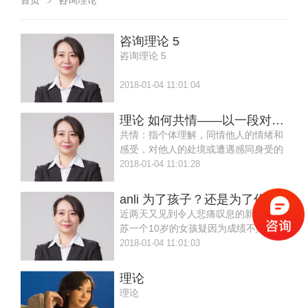
首页
咨询理论
>
咨询理论 5
咨询理论 5
2018-01-04 11:01:04
理论 如何共情——以一段对话为例
共情：指个体理解，同情他人的情绪和
感受，对他人的处境或遭遇感同身受的
能力。共情属于沟通交流能力的一个
2018-01-04 11:01:28
anli 为了孩子？还是为了你的面子？
近两天又见到令人悲痛叹息的新闻，江
苏一个10岁的女孩疑因为成绩不好可能
被老师剥夺期中考试权利，又因家
2018-01-04 11:01:03
理论
理论