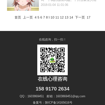
我介绍了一个对象，我们两算是熟悉
2018-01-04 11:01:06
首页
上一页
4
5
6
7
8
9
10
11
12
13
14
下一页
17
在线咨询，扫一扫！
在线心理咨询
158 9170 2634
QQ：1603869451 邮箱：1603869451@qq.com
备案号：陕ICP备14165616号