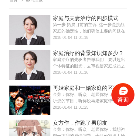
首页
咨询理论
>
家庭与夫妻治疗的四步模式
第一步:拓展目前的主诉 这一步是挑战
家庭的确定性，他们确信主要的问题在
于个别病
2018-01-04 11:01:19
家庭治疗的背景知识知多少？
家庭治疗的先驱者告诫我们，要以超出
个体特征的眼光，去审视使家庭成员之
所以构成一个家庭的模式;家庭是由
2018-01-04 11:01:16
再婚家庭和一婚家庭的区别在哪里？
金荣：你好。听众：老师你好，我以前
听您的节目，听你说再婚家庭弹性小，
我想问一下再婚家庭和一婚家庭的区
2018-01-04 11:01:25
女方作，作跑了男朋友
金荣：你好。听众：老师你好，我想咨
询一下我的感情问题。十月份家里人给