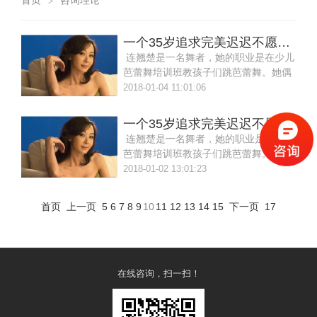
首页
咨询理论
>
一个35岁追求完美迟迟不愿意结婚的大龄女孩案例
连翘楚是一名舞者，她的职业是在少儿
芭蕾舞培训班教孩子们跳芭蕾舞。她偶
尔也会参加一些演出活
2018-01-04 11:01:06
一个35岁追求完美迟迟不愿意结婚的大龄女孩案例
连翘楚是一名舞者，她的职业是在少儿
芭蕾舞培训班教孩子们跳芭蕾舞。她偶
尔也会参加一些演出活
2018-01-02 13:01:23
首页
上一页
5
6
7
8
9
10
11
12
13
14
15
下一页
17
在线咨询，扫一扫！